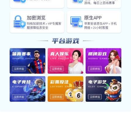
和创造机会，但由于防守者给他施加了巨大的压力，
使得他的出手变得更加困难。
因此，可以看出，哈登在抢七大战中的投篮命中率受
多种因素影响，包括对方防守策略、自身状态以及比
赛节奏等。如何调整自己的状态以适应不同情况下的
挑战，将是他未来需要重点考虑的问题。
2、出手选择的重要性
其次，出手选择是影响哈登投篮效率的重要因素。在
某些关键比赛中，他能够根据场上的局势灵活调整自
己的出手方式，比如选择更为稳妥的跳投或者突破上
篮。而这些成功的出手不仅帮助他个人得分，也为球
队创造了良好的进攻机会。