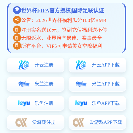
立即下载澳门人威尼斯线上入口APP
首页
/
体育热讯
/ 正文