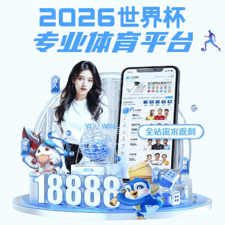
立即注册
澳门人威尼斯线上入口
官网 · 权威体育数据平
台
澳门人威尼斯线上入口 OFFICIAL WEBSITE
自2022年创立以来，
澳门人威尼斯线上入口
致力于为
用户提供包括NBA、英超、欧洲杯、LPL在内的热门赛
事直播与数据服务，广受用户信赖。