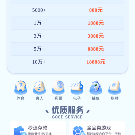
战术特点与竞技状态；随后，针对马刺队接下来的赛
程与挑战进行展望；最后，总结球队需要改进之处，
以期在后续比赛中实现反弹。
1、马刺本赛季整体表现
本赛季，马刺队在开局阶段展现出了良好的竞技状
态，他们通过年轻球员的成长以及老将们的经验相结
合，使得球队在联盟中的竞争力逐渐增强。然而，随
着赛季深入，伤病问题和磨合不足使得球队面临了一
些挑战。
特别是在最近几场比赛中，马刺队的防守效率下降明
显，多次被对手轻松突破。这种情况不仅影响了球队
士气，也导致了战绩的不理想。从数据统计来看，他
们在防守端的失误增多，为对手创造了更多得分机