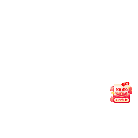
了球队重整旗鼓、寻求胜利的方法难度。
特别是在连败之后，如何迅速调整心态并恢复士气成
为教练组亟需解决的问题。面对即将到来的强敌，相
信教练团队会针对每个对手制定出合理有效的战术方
案，以帮助球员克服心理障碍，实现自我救赎。
此外，为了提升整体竞技水平，球队还需加强训练中
的针对性，提高默契程度。只有通过不断磨合与强化
团队合作意识，才能够期待在未来赛事中有所突破，
并逐步扭转目前的不利局面。
4、需要改进之处
针对当前困境，马刺必须认真反思并找出可行的发展
方向。一方面，在防守端，需要减少失误，提高专注